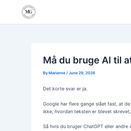
Skip
to
content
Må du bruge AI til a
By
Marianne
/
June 29, 2026
Det korte svar er ja.
Google har flere gange slået fast, at de
ikke,
hvordan
teksten er blevet skreve
Så hvis du bruger ChatGPT eller andre A