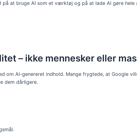
el på at bruge AI som et værktøj og på at lade AI gøre hele 
itet – ikke mennesker eller mas
rhed om AI-genereret indhold. Mange frygtede, at Google vi
re dem dårligere.
gsmål.