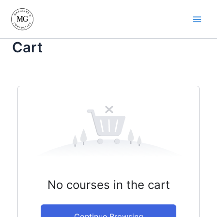
Skip
to
Main
content
Cart
Men
No courses in the cart
Continue Browsing